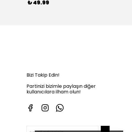
₺ 49.99
₺ 99
Bizi Takip Edin!
Partinizi bizimle paylaşın diğer
kullanıcılara ilham olun!