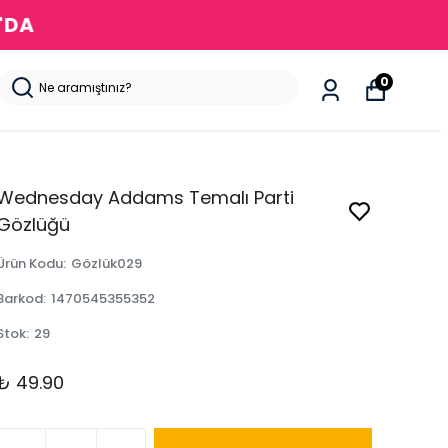
DA
0
Wednesday Addams Temalı Parti
Gözlüğü
Ürün Kodu
:
Gözlük029
Barkod
:
1470545355352
Stok
:
29
₺ 49.90