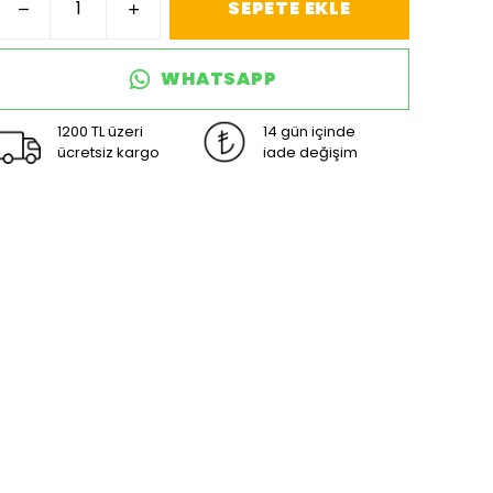
SEPETE EKLE
WHATSAPP
1200 TL üzeri
14 gün içinde
ücretsiz kargo
iade değişim