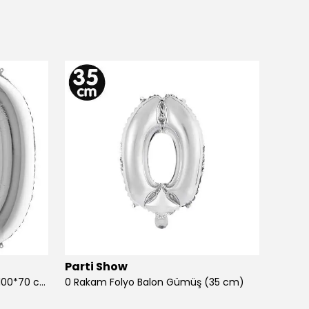
Parti Show
Parti
0 Rakam Folyo Balon Gümüş (100*70 cm)
0 Rakam Folyo Balon Gümüş (35 cm)
0 Raka