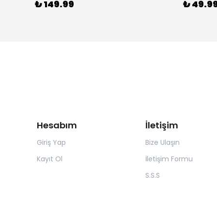
₺ 149.99
₺ 49.9
Hesabım
İletişim
Giriş Yap
Bize Ulaşın
Kayıt Ol
İletişim Formu
S.S.S