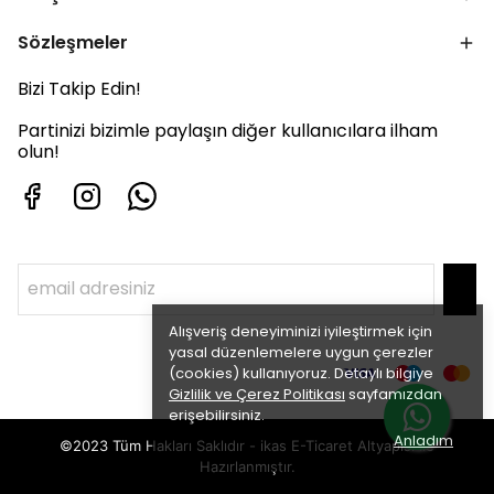
Sözleşmeler
Bizi Takip Edin!
Partinizi bizimle paylaşın diğer kullanıcılara ilham
olun!
Alışveriş deneyiminizi iyileştirmek için
yasal düzenlemelere uygun çerezler
(cookies) kullanıyoruz. Detaylı bilgiye
Gizlilik ve Çerez Politikası
sayfamızdan
erişebilirsiniz.
Anladım
©2023 Tüm Hakları Saklıdır - ikas E-Ticaret
Altyapısı ile
Hazırlanmıştır.