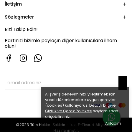
İletişim
Sözleşmeler
Bizi Takip Edin!
Partinizi bizimle paylaşın diğer kullanıcılara ilham
olun!
Alışveriş deneyiminizi iyileştirmek için
yasal düzenlemelere uygun çerezler
(cookies) kullanıyoruz. Detaylı bilgiye
Gizlilik ve Çerez Politikası
sayfamızdan
erişebilirsiniz.
Anladım
©2023 Tüm Hakları Saklıdır - ikas E-Ticaret
Altyapısı ile
Hazırlanmıştır.