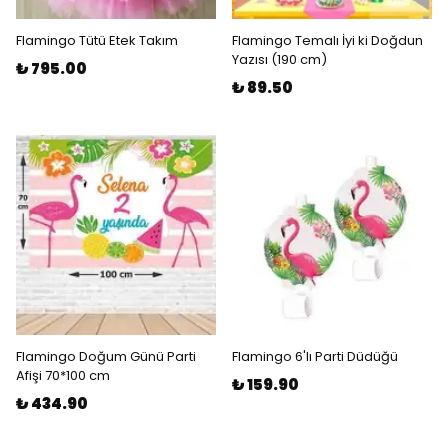
Flamingo Tütü Etek Takım
Flamingo Temalı İyi ki Doğdun
Yazısı (190 cm)
₺ 795.00
₺ 89.50
Flamingo Doğum Günü Parti
Flamingo 6'lı Parti Düdüğü
Afişi 70*100 cm
₺ 159.90
₺ 434.90