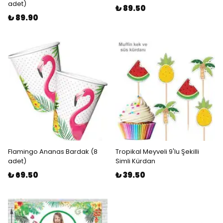
adet)
₺ 89.50
₺ 89.90
Flamingo Ananas Bardak (8
Tropikal Meyveli 9'lu Şekilli
adet)
Simli Kürdan
₺ 69.50
₺ 39.50