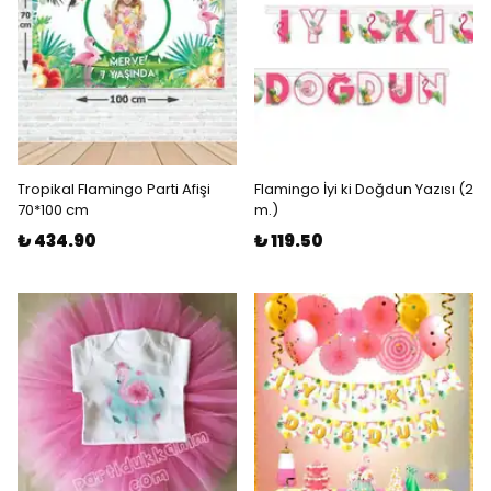
Tropikal Flamingo Parti Afişi
Flamingo İyi ki Doğdun Yazısı (2
70*100 cm
m.)
₺ 434.90
₺ 119.50