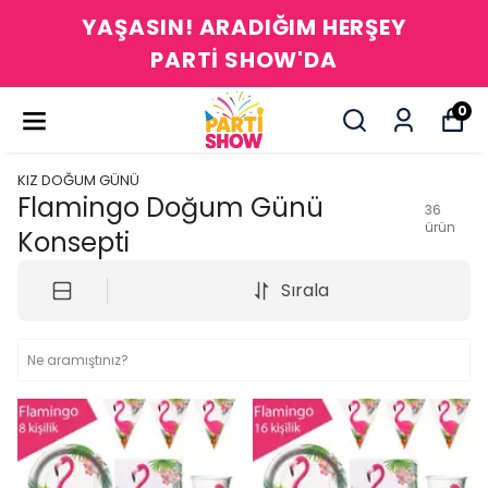
YAŞASIN! ARADIĞIM HERŞEY
PARTİ SHOW'DA
0
KIZ DOĞUM GÜNÜ
Flamingo Doğum Günü
36
ürün
Konsepti
Sırala