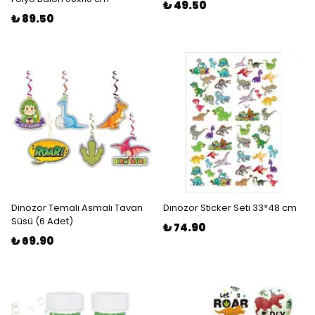
₺ 49.50
₺ 89.50
Dinozor Temalı Asmalı Tavan
Dinozor Sticker Seti 33*48 cm
Süsü (6 Adet)
₺ 74.90
₺ 69.90