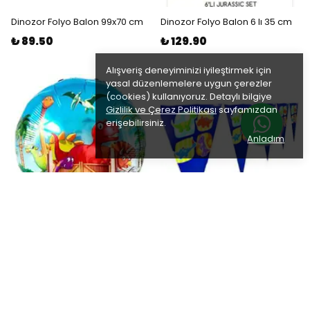
Dinozor Folyo Balon 99x70 cm
Dinozor Folyo Balon 6 lı 35 cm
₺ 89.50
₺ 129.90
Alışveriş deneyiminizi iyileştirmek için
yasal düzenlemelere uygun çerezler
(cookies) kullanıyoruz. Detaylı bilgiye
Gizlilik ve Çerez Politikası
sayfamızdan
erişebilirsiniz.
Anladım
Dinozor Folyo Balon 45 cm
Dinozor Flama Bayrak (2
Metre)
₺ 45.00
₺ 25.00