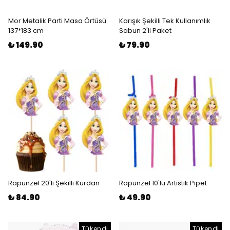
Mor Metalik Parti Masa Örtüsü
Karışık Şekilli Tek Kullanımlık
137*183 cm
Sabun 2'li Paket
₺ 149.90
₺ 79.90
Rapunzel 20'li Şekilli Kürdan
Rapunzel 10'lu Artistik Pipet
₺ 84.90
₺ 49.90
Tükendi
Tükendi