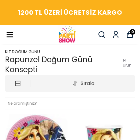
YAŞASIN! ARADIĞIM HERŞEY
PARTİ SHOW'DA
0
KIZ DOĞUM GÜNÜ
Rapunzel Doğum Günü
14
ürün
Konsepti
Sırala