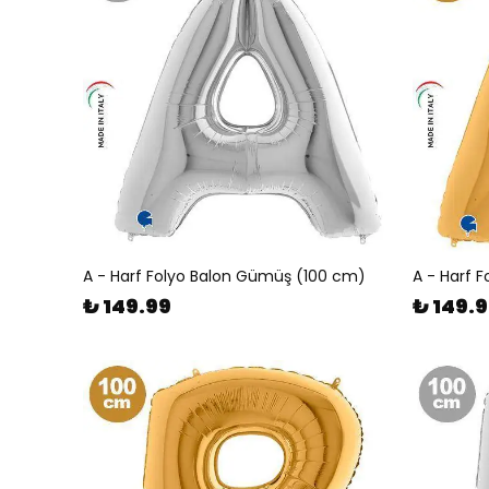
A - Harf Folyo Balon Gümüş (100 cm)
A - Harf 
₺ 149.99
₺ 149.