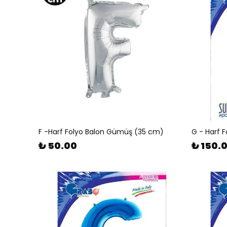
F -Harf Folyo Balon Gümüş (35 cm)
G - Harf 
₺ 50.00
₺ 150.