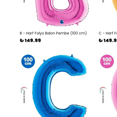
B - Harf Folyo Balon Pembe (100 cm)
C - Harf 
₺ 149.99
₺ 149.