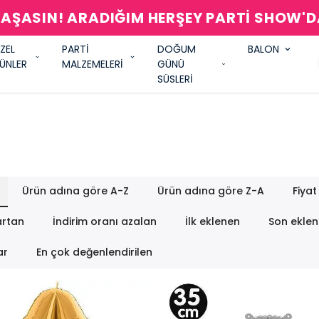
AŞASIN! ARADIĞIM HERŞEY PARTİ SHOW'
ZEL
PARTİ
DOĞUM
BALON
ÜNLER
MALZEMELERİ
GÜNÜ
SÜSLERİ
Ürün adına göre A-Z
Ürün adına göre Z-A
Fiyat
artan
İndirim oranı azalan
İlk eklenen
Son ekle
ar
En çok değenlendirilen