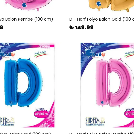
lyo Balon Pembe (100 cm)
D - Harf Folyo Balon Gold (100
99
₺ 149.99