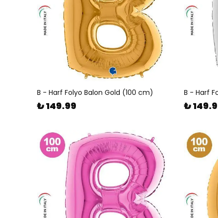
B - Harf Folyo Balon Gold (100 cm)
B - Harf 
₺ 149.99
₺ 149.