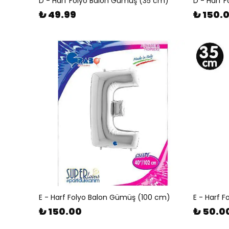
D - Harf Folyo Balon Gümüş (35 cm)
D - Harf 
₺ 49.99
₺ 150.
E - Harf Folyo Balon Gümüş (100 cm)
E - Harf 
₺ 150.00
₺ 50.0