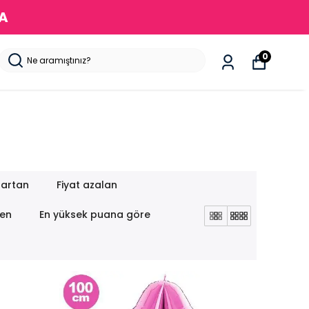
DA
0
 artan
Fiyat azalan
nen
En yüksek puana göre