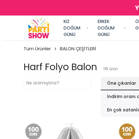
Y
KIZ
ERKEK
Ö
DOĞUM
DOĞUM
G
GÜNÜ
GÜNÜ
Tüm Ürünler
BALON ÇEŞİTLERİ
Harf Folyo Balon
115
ürün
Öne çıkanlar
İndirim oranı 
En çok satanl