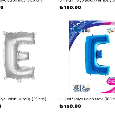
Folyo Balon Mavi (100 cm)
D - Harf Folyo Balon Pembe (1
00
₺ 150.00
Folyo Balon Gümüş (35 cm)
E - Harf Folyo Balon Mavi (100
0
₺ 150.00