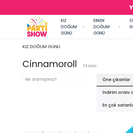
Y
KIZ
ERKEK
Ö
DOĞUM
DOĞUM
G
GÜNÜ
GÜNÜ
KIZ DOĞUM GÜNÜ
Cinnamoroll
74
ürün
Öne çıkanlar
İndirim oranı 
En çok satanl