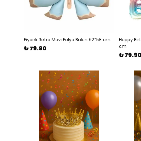
Fiyonk Retro Mavi Folyo Balon 92*58 cm
Happy Bir
cm
₺ 79.90
₺ 79.9