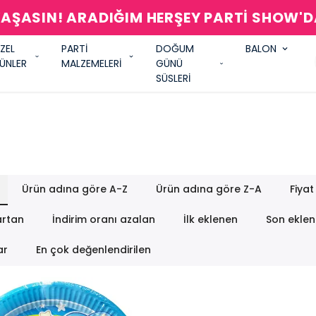
AŞASIN! ARADIĞIM HERŞEY PARTİ SHOW'
ZEL
PARTİ
DOĞUM
BALON
ÜNLER
MALZEMELERİ
GÜNÜ
SÜSLERİ
Ürün adına göre A-Z
Ürün adına göre Z-A
Fiyat
artan
İndirim oranı azalan
İlk eklenen
Son ekle
ar
En çok değenlendirilen