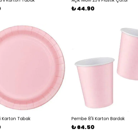
8'li Karton Tabak
Açık Mavi 25'li Plastik Çatal
0
₺ 44.90
i Karton Tabak
Pembe 8'li Karton Bardak
0
₺ 64.50