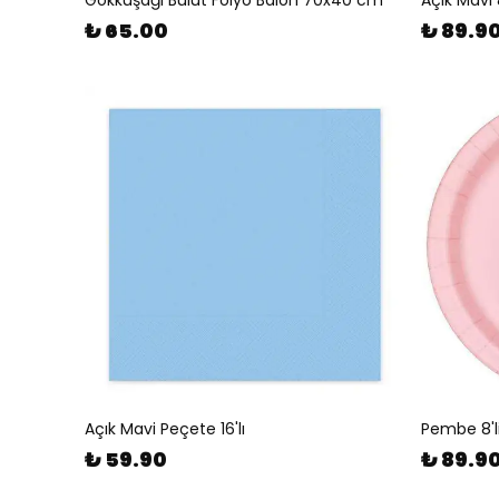
Gökkuşağı Bulut Folyo Balon 70x40 cm
Açık Mavi 
₺ 65.00
₺ 89.9
Açık Mavi Peçete 16'lı
Pembe 8'l
₺ 59.90
₺ 89.9