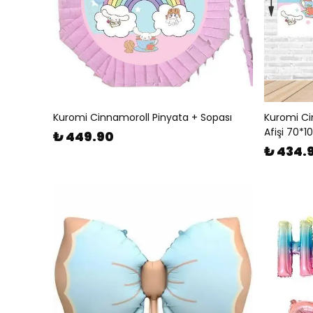
Kuromi Cinnamoroll Pinyata + Sopası
Kuromi Ci
Afişi 70*
₺ 449.90
₺ 434.