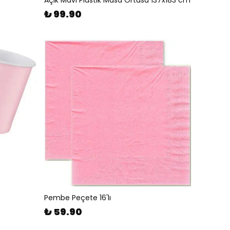
Açık Mavi Plastik Masa Örtüsü 137x183 cm
₺ 99.90
Pembe Peçete 16'lı
₺ 59.90