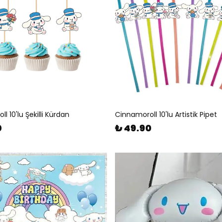
l 10'lu Şekilli Kürdan
Cinnamoroll 10'lu Artistik Pipet
0
₺ 49.90