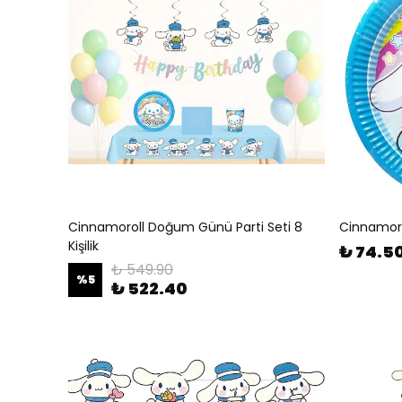
Cinnamoroll Doğum Günü Parti Seti 8
Cinnamoro
Kişilik
₺ 74.5
₺ 549.90
%
5
₺ 522.40