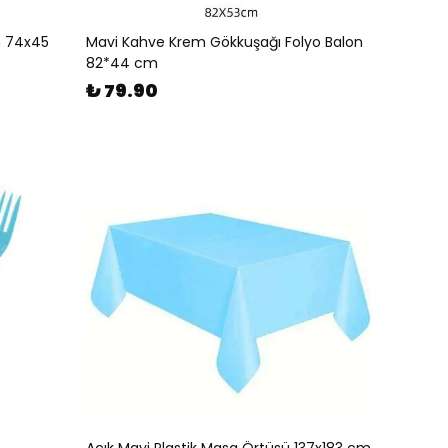
n 74x45
Mavi Kahve Krem Gökkuşağı Folyo Balon
82*44 cm
₺ 79.90