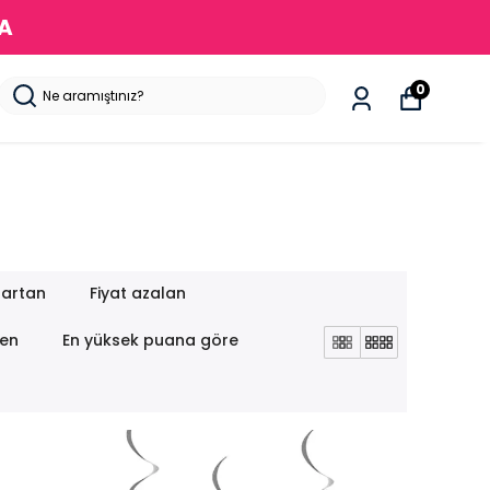
DA
0
 artan
Fiyat azalan
nen
En yüksek puana göre