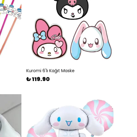
Kuromi 6'lı Kağıt Maske
₺ 119.90