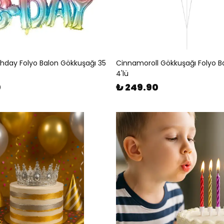
thday Folyo Balon Gökkuşağı 35
Cinnamoroll Gökkuşağı Folyo B
4'lü
0
₺ 249.90