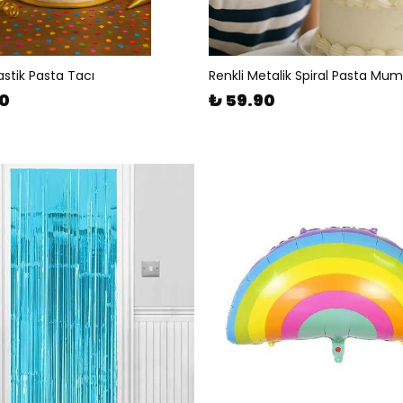
stik Pasta Tacı
Renkli Metalik Spiral Pasta Mum
90
₺ 59.90