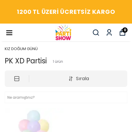
YAŞASIN! ARADIĞIM HERŞEY
PARTİ SHOW'DA
0
KIZ DOĞUM GÜNÜ
PK XD Partisi
1
ürün
Sırala