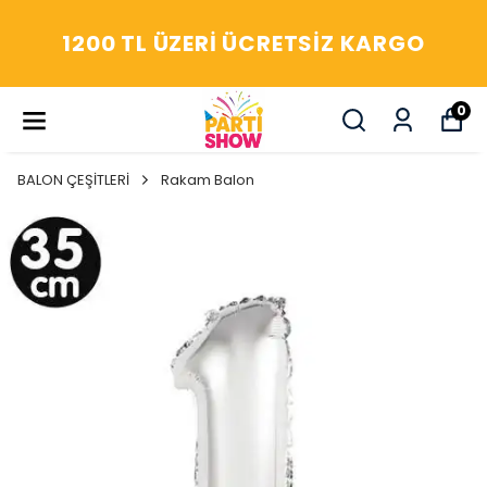
YAŞASIN! ARADIĞIM HERŞ
RGO
PARTİ SHOW'DA
0
BALON ÇEŞİTLERİ
Rakam Balon