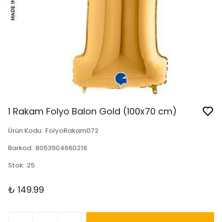
1 Rakam Folyo Balon Gold (100x70 cm)
Ürün Kodu
:
FolyoRakam072
Barkod
:
8053904660216
Stok
:
25
₺ 149.99