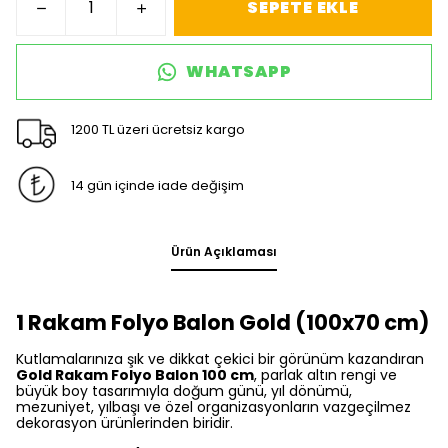
SEPETE EKLE
WHATSAPP
1200 TL üzeri ücretsiz kargo
14 gün içinde iade değişim
Ürün Açıklaması
1 Rakam Folyo Balon Gold (100x70 cm)
Kutlamalarınıza şık ve dikkat çekici bir görünüm kazandıran
Gold Rakam Folyo Balon 100 cm
, parlak altın rengi ve
büyük boy tasarımıyla doğum günü, yıl dönümü,
mezuniyet, yılbaşı ve özel organizasyonların vazgeçilmez
dekorasyon ürünlerinden biridir.