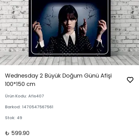
Wednesday 2 Büyük Doğum Günü Afişi
100*150 cm
Ürün Kodu
:
Afis407
Barkod
:
1470547567561
Stok
:
49
₺ 599.90