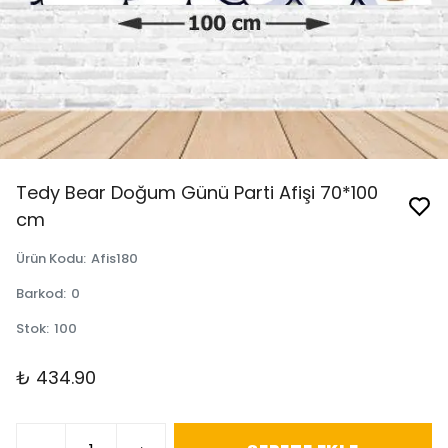
Tedy Bear Doğum Günü Parti Afişi 70*100
cm
Ürün Kodu
:
Afis180
Barkod
:
0
Stok
:
100
₺ 434.90