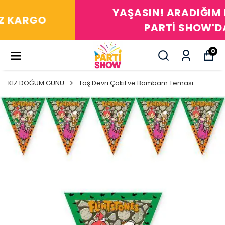
YAŞASIN! ARADIĞIM HERŞEY
PARTİ SHOW'DA
0
KIZ DOĞUM GÜNÜ
Taş Devri Çakıl ve Bambam Teması