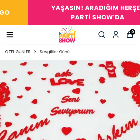
YAŞASIN! ARADIĞIM HERŞEY
PARTİ SHOW'DA
0
ÖZEL GÜNLER
Sevgililer Günü