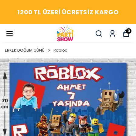
YAŞASIN! ARADIĞIM HERŞEY
PARTİ SHOW'DA
0
ERKEK DOĞUM GÜNÜ
Roblox