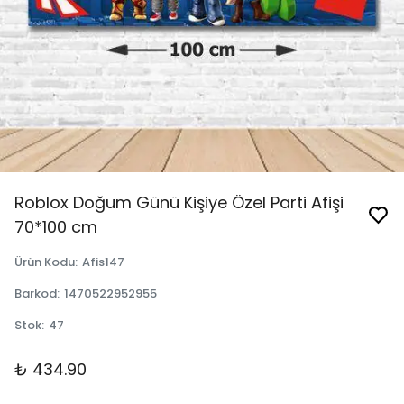
Roblox Doğum Günü Kişiye Özel Parti Afişi
70*100 cm
Ürün Kodu
:
Afis147
Barkod
:
1470522952955
Stok
:
47
₺ 434.90