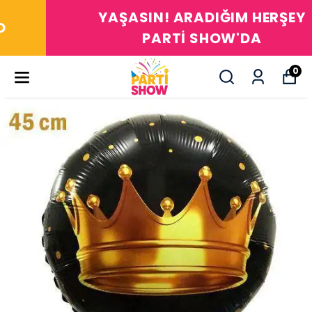
YAŞASIN! ARADIĞIM HERŞEY
PARTİ SHOW'DA
0