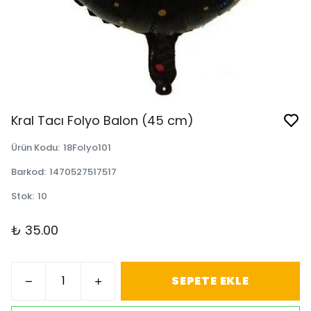
Kral Tacı Folyo Balon (45 cm)
Ürün Kodu
:
18Folyo101
Barkod
:
1470527517517
Stok
:
10
₺ 35.00
SEPETE EKLE