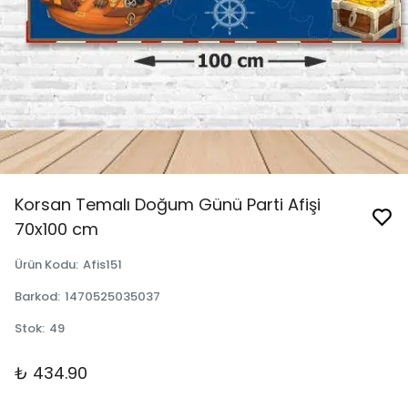
Korsan Temalı Doğum Günü Parti Afişi
70x100 cm
Ürün Kodu
:
Afis151
Barkod
:
1470525035037
Stok
:
49
₺ 434.90