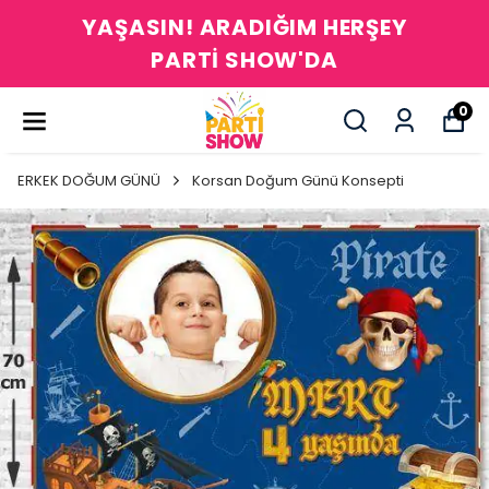
YAŞASIN! ARADIĞIM HERŞEY
PARTİ SHOW'DA
0
ERKEK DOĞUM GÜNÜ
Korsan Doğum Günü Konsepti