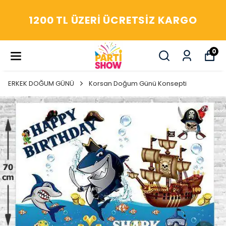
YAŞASIN! ARADIĞIM HERŞEY
PARTİ SHOW'DA
0
ERKEK DOĞUM GÜNÜ
Korsan Doğum Günü Konsepti