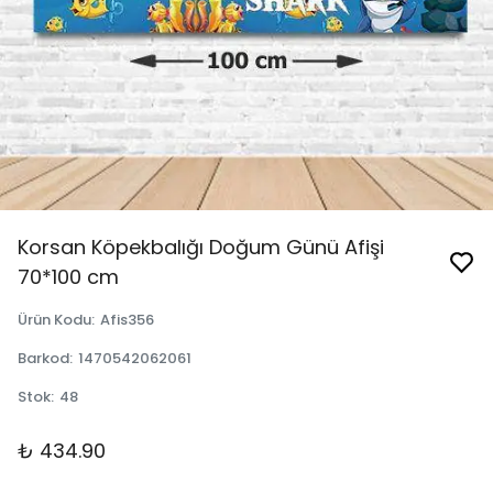
Korsan Köpekbalığı Doğum Günü Afişi
70*100 cm
Ürün Kodu
:
Afis356
Barkod
:
1470542062061
Stok
:
48
₺ 434.90