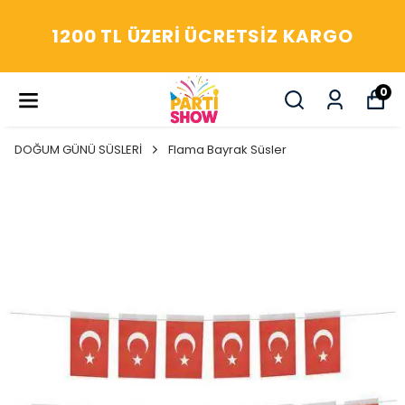
YAŞASIN! ARADIĞIM HERŞEY
PARTİ SHOW'DA
0
DOĞUM GÜNÜ SÜSLERİ
Flama Bayrak Süsler