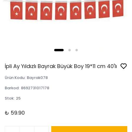
İpli Ay Yıldızlı Bayrak Büyük Boy 19*11 cm 40'lı
Ürün Kodu
:
Bayrak078
Barkod
:
8692731017178
Stok
:
25
₺ 59.90