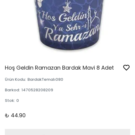
Hoş Geldin Ramazan Bardak Mavi 8 Adet
Ürün Kodu
:
BardakTemalı080
Barkod
:
1470528208209
Stok
:
0
₺ 44.90