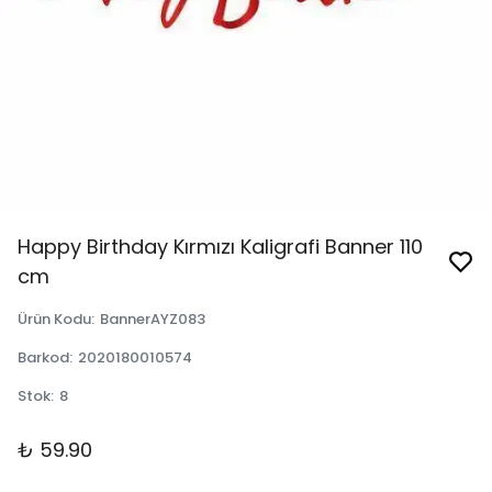
Happy Birthday Kırmızı Kaligrafi Banner 110
cm
Ürün Kodu
:
BannerAYZ083
Barkod
:
2020180010574
Stok
:
8
₺ 59.90