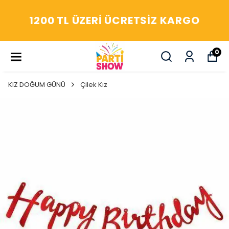
YAŞASIN! ARADIĞIM HERŞ
RGO
PARTİ SHOW'DA
0
KIZ DOĞUM GÜNÜ
Çilek Kız