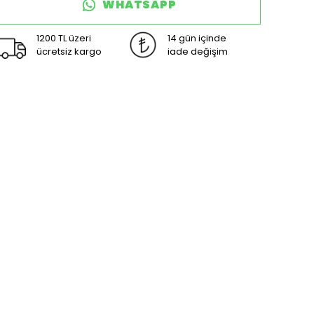
WHATSAPP
1200 TL üzeri
14 gün içinde
ücretsiz kargo
iade değişim