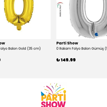
how
Parti Show
olyo Balon Gold (35 cm)
9
₺ 149.99