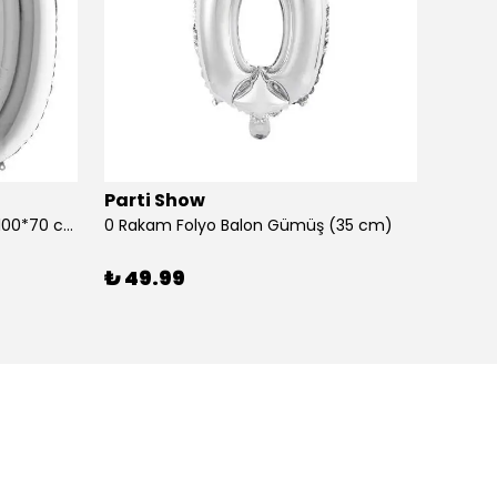
Parti Show
Parti
0 Rakam Folyo Balon Gümüş (100*70 cm)
0 Rakam Folyo Balon Gümüş (35 cm)
0 Raka
₺ 49.99
₺ 99