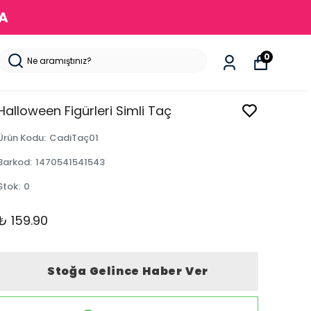
DA
0
Halloween Figürleri Simli Taç
Ürün Kodu
:
CadiTaç01
Barkod
:
1470541541543
Stok
:
0
₺ 159.90
Stoğa Gelince Haber Ver