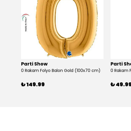
Parti Show
Parti S
0 Rakam Folyo Balon Gold (100x70 cm)
0 Rakam F
₺ 149.99
₺ 49.9