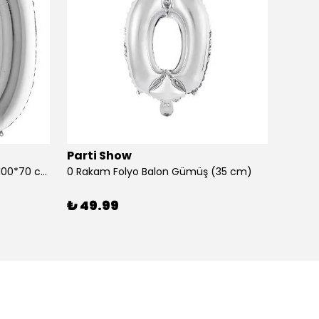
Parti Show
Parti
0 Rakam Folyo Balon Gümüş (100*70 cm)
0 Rakam Folyo Balon Gümüş (35 cm)
0 Raka
₺ 49.99
₺ 99