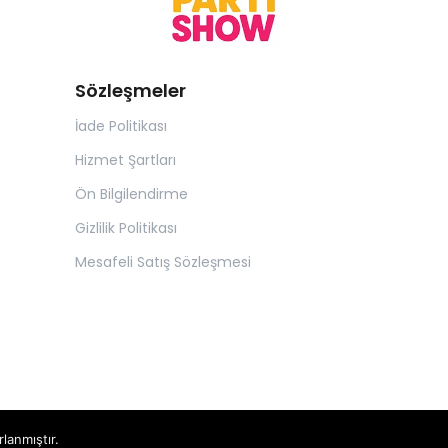
Sözleşmeler
İade Politikası
Hizmet Şartları
Ön Bilgilendirme
Gizlilik Politikası
Mesafeli Satış Sözleşmesi
rlanmıştır.