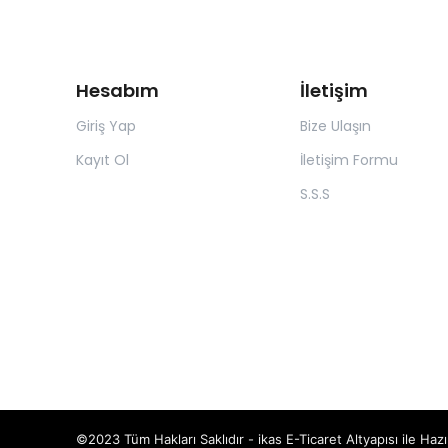
Hesabım
İletişim
Giriş Yap
Bize Ulaşın
Kayıt Ol
İletişim Formu
S.S.S
©2023 Tüm Hakları Saklıdır - ikas E-Ticaret
Altyapısı ile Hazı