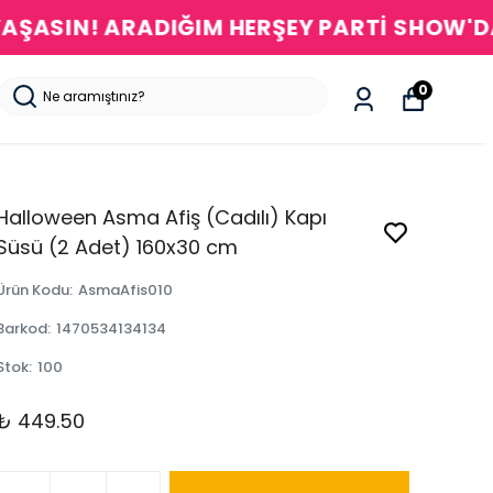
DA
0
Halloween Asma Afiş (Cadılı) Kapı
Süsü (2 Adet) 160x30 cm
Ürün Kodu
:
AsmaAfis010
Barkod
:
1470534134134
Stok
:
100
₺ 449.50