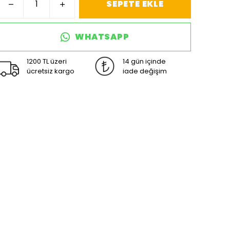
SEPETE EKLE
WHATSAPP
1200 TL üzeri
14 gün içinde
ücretsiz kargo
iade değişim