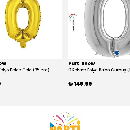
how
Parti Show
olyo Balon Gold (35 cm)
9
₺ 149.99