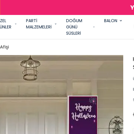
AŞASIN! ARADIĞIM HERŞEY PARTİ SHOW'
ZEL
PARTİ
DOĞUM
BALON
ÜNLER
MALZEMELERİ
GÜNÜ
SÜSLERİ
fişi