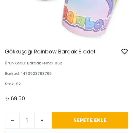
Gökkuşağı Rainbow Bardak 8 adet
Ürün Kodu
:
BardakTemalı052
Barkod
:
1470523763765
Stok
:
92
₺ 69.50
SEPETE EKLE