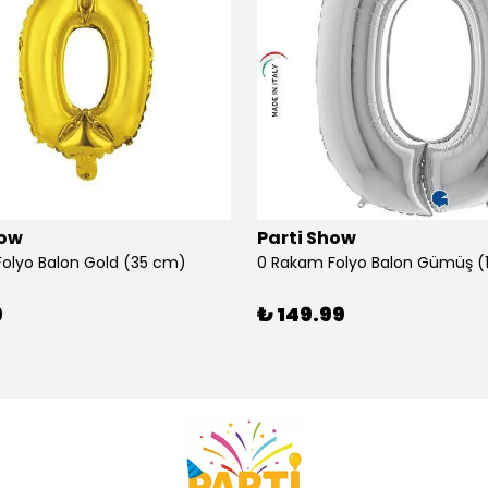
how
Parti Show
olyo Balon Gold (35 cm)
9
₺ 149.99