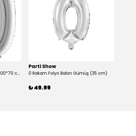
Parti Show
Parti
0 Rakam Folyo Balon Gümüş (100*70 cm)
0 Rakam Folyo Balon Gümüş (35 cm)
0 Raka
₺ 49.99
₺ 99