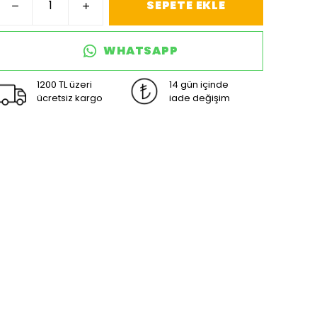
SEPETE EKLE
WHATSAPP
1200 TL üzeri
14 gün içinde
ücretsiz kargo
iade değişim