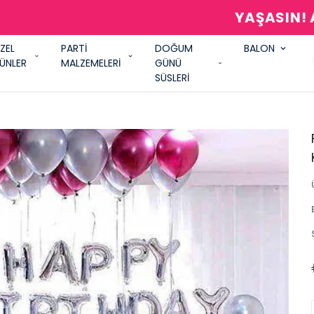
AŞASIN! ARADIĞIM HERŞEY PARTİ SHOW'
ZEL
PARTİ
DOĞUM
BALON
ÜNLER
MALZEMELERİ
GÜNÜ
SÜSLERİ