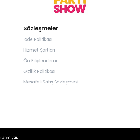
Sözleşmeler
İade Politikası
Hizmet Şartları
Ön Bilgilendirme
Gizlilik Politikası
Mesafeli Satış Sözleşmesi
rlanmıştır.