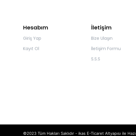
Hesabım
İletişim
Giriş Yap
Bize Ulaşın
Kayıt Ol
İletişim Formu
S.S.S
©2023 Tüm Hakları Saklıdır - ikas E-Ticaret
Altyapısı ile Hazı