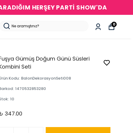
DA
0
Fuşya Gümüş Doğum Günü Süsleri
Kombini Seti
Ürün Kodu
:
BalonDekorasyonSeti008
Barkod
:
1470532853280
Stok
:
10
₺ 347.00