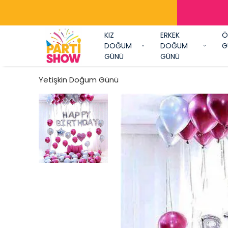
Y
KIZ
ERKEK
Ö
DOĞUM
DOĞUM
G
GÜNÜ
GÜNÜ
Yetişkin Doğum Günü