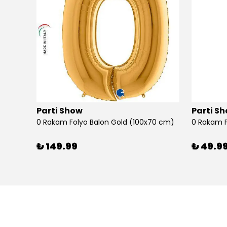
Parti Show
Parti S
0 Rakam Folyo Balon Gold (100x70 cm)
0 Rakam F
₺ 149.99
₺ 49.9