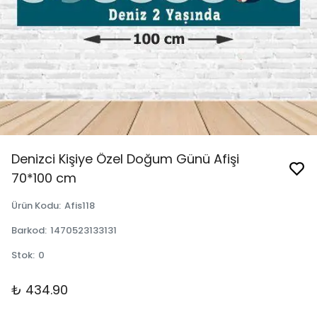
Denizci Kişiye Özel Doğum Günü Afişi
70*100 cm
Ürün Kodu
:
Afis118
Barkod
:
1470523133131
Stok
:
0
₺ 434.90