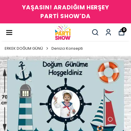
YAŞASIN! ARADIĞIM HERŞEY
PARTİ SHOW'DA
0
ERKEK DOĞUM GÜNÜ
Denizci Konsepti