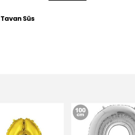
 Tavan Süs