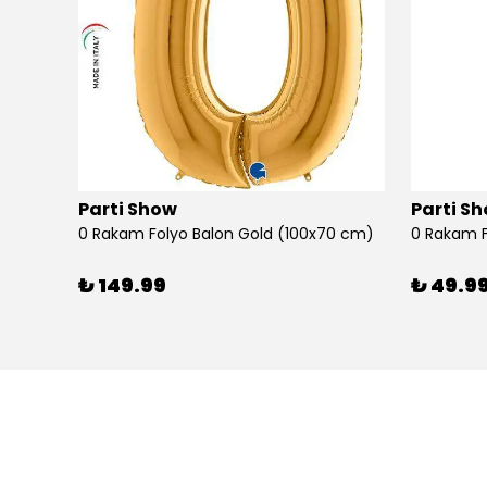
Parti Show
Parti S
0 cm)
0 Rakam Folyo Balon Gold (100x70 cm)
0 Rakam F
₺ 149.99
₺ 49.9