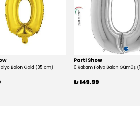
how
Parti Show
olyo Balon Gold (35 cm)
9
₺ 149.99