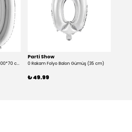
Parti Show
Parti
0 Rakam Folyo Balon Gümüş (100*70 cm)
0 Rakam Folyo Balon Gümüş (35 cm)
0 Raka
₺ 49.99
₺ 99