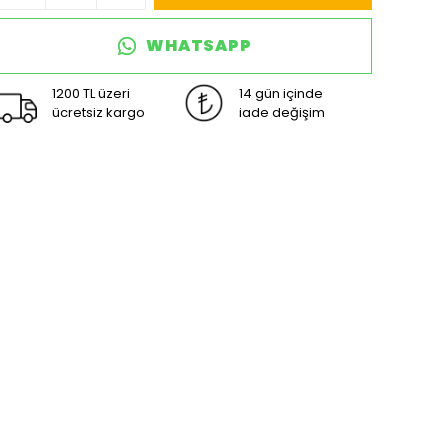
WHATSAPP
1200 TL üzeri
14 gün içinde
ücretsiz kargo
iade değişim