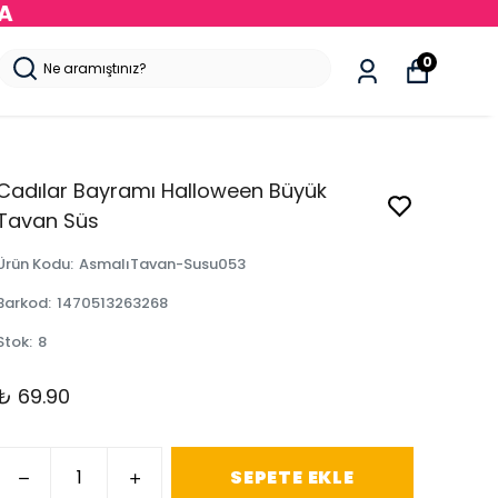
DA
0
Cadılar Bayramı Halloween Büyük
Tavan Süs
Ürün Kodu
:
AsmalıTavan-Susu053
Barkod
:
1470513263268
Stok
:
8
₺ 69.90
SEPETE EKLE