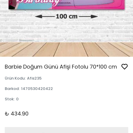
Barbie Doğum Günü Afişi Fotolu 70*100 cm
Ürün Kodu
:
Afis235
Barkod
:
1470530420422
Stok
:
0
₺ 434.90