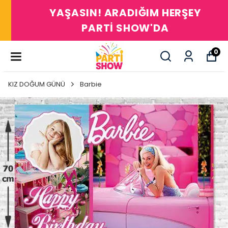
YAŞASIN! ARADIĞIM HERŞEY
PARTİ SHOW'DA
0
KIZ DOĞUM GÜNÜ
Barbie