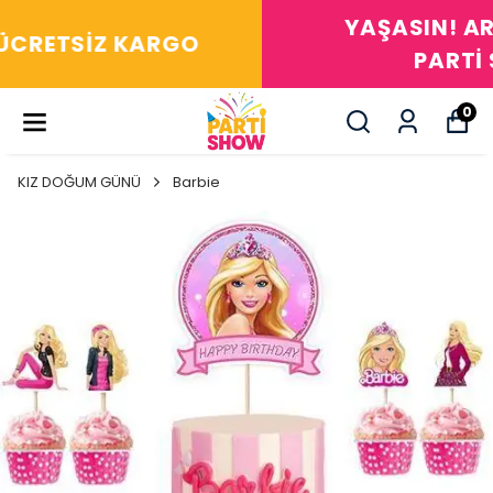
YAŞASIN! ARADIĞIM HERŞEY
PARTİ SHOW'DA
0
KIZ DOĞUM GÜNÜ
Barbie