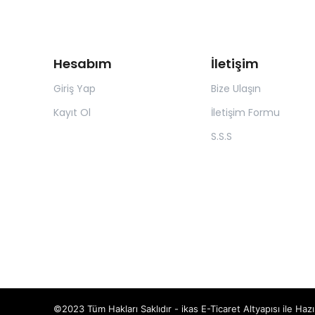
Hesabım
İletişim
Giriş Yap
Bize Ulaşın
Kayıt Ol
İletişim Formu
S.S.S
©2023 Tüm Hakları Saklıdır - ikas E-Ticaret
Altyapısı ile Hazı