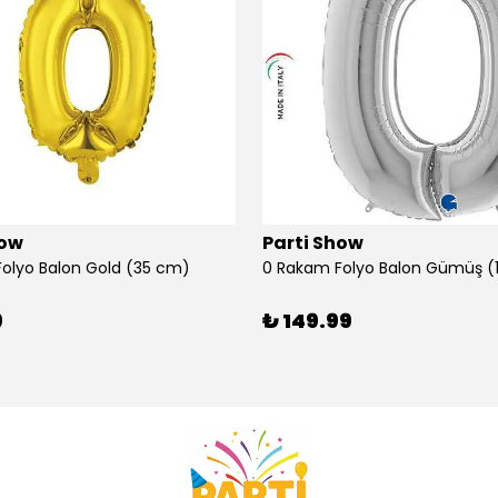
how
Parti Show
olyo Balon Gold (35 cm)
9
₺ 149.99