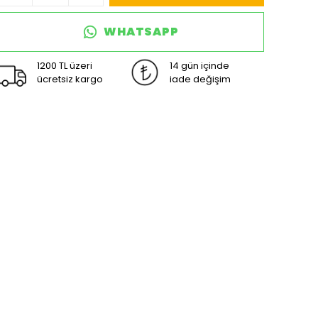
WHATSAPP
1200 TL üzeri
14 gün içinde
ücretsiz kargo
iade değişim