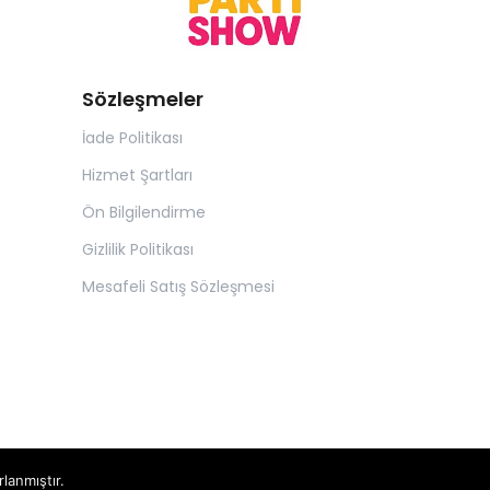
Sözleşmeler
İade Politikası
Hizmet Şartları
Ön Bilgilendirme
Gizlilik Politikası
Mesafeli Satış Sözleşmesi
rlanmıştır.