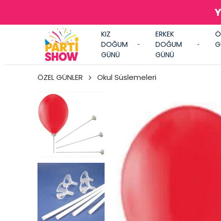
Y
KIZ
ERKEK
Ö
DOĞUM
DOĞUM
G
GÜNÜ
GÜNÜ
ÖZEL GÜNLER
Okul Süslemeleri