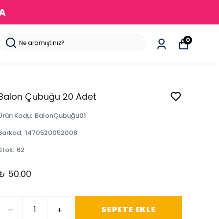
DA
0
Balon Çubuğu 20 Adet
Ürün Kodu
:
BalonÇubuğu01
Barkod
:
1470520052008
Stok
:
62
₺ 50.00
SEPETE EKLE