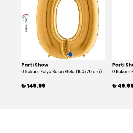
Parti Show
Parti S
0 cm)
0 Rakam Folyo Balon Gold (100x70 cm)
0 Rakam F
₺ 149.99
₺ 49.9