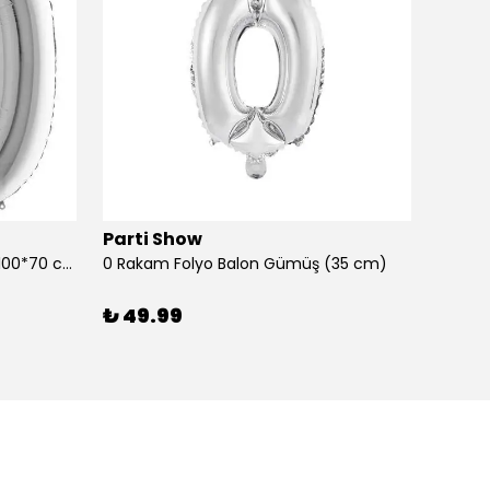
Parti Show
Parti
0 Rakam Folyo Balon Gümüş (100*70 cm)
0 Rakam Folyo Balon Gümüş (35 cm)
0 Raka
₺ 49.99
₺ 99