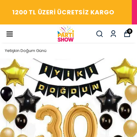
YAŞASIN! ARADIĞIM HERŞEY
PARTİ SHOW'DA
0
Yetişkin Doğum Günü