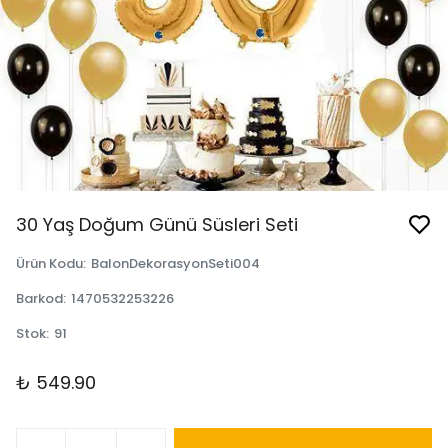
30 Yaş Doğum Günü Süsleri Seti
Ürün Kodu
:
BalonDekorasyonSeti004
Barkod
:
1470532253226
Stok
:
91
₺ 549.90