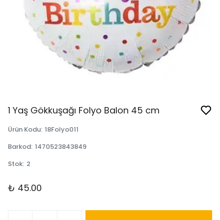
1 Yaş Gökkuşağı Folyo Balon 45 cm
Ürün Kodu
:
18Folyo011
Barkod
:
1470523843849
Stok
:
2
₺ 45.00