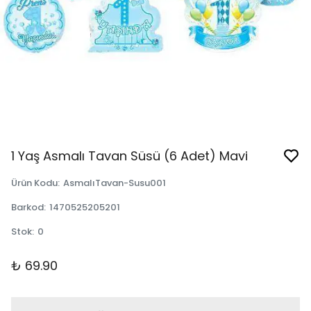
1 Yaş Asmalı Tavan Süsü (6 Adet) Mavi
Ürün Kodu
:
AsmalıTavan-Susu001
Barkod
:
1470525205201
Stok
:
0
₺ 69.90