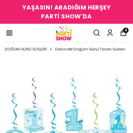
ĞIM HERŞEY
1200 TL ÜZERI ÜC
W'DA
0
DOĞUM GÜNÜ SÜSLERİ
Dekoratif Doğum Günü Tavan Süsleri