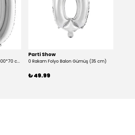
Parti Show
Parti
0 Rakam Folyo Balon Gümüş (100*70 cm)
0 Rakam Folyo Balon Gümüş (35 cm)
0 Raka
₺ 49.99
₺ 99