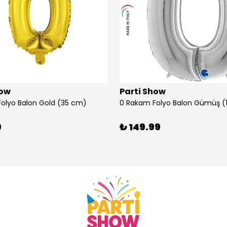
how
Parti Show
olyo Balon Gold (35 cm)
9
₺ 149.99