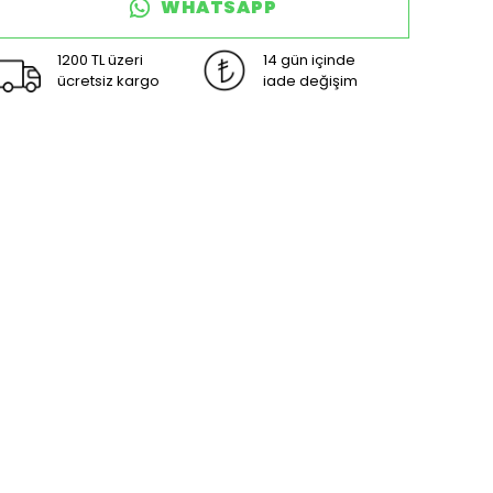
WHATSAPP
1200 TL üzeri
14 gün içinde
ücretsiz kargo
iade değişim