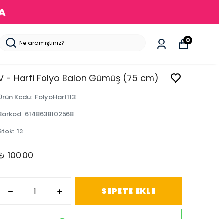
DA
0
V - Harfi Folyo Balon Gümüş (75 cm)
Ürün Kodu
:
FolyoHarf113
Barkod
:
6148638102568
Stok
:
13
₺ 100.00
SEPETE EKLE