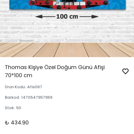
Thomas Kişiye Özel Doğum Günü Afişi
70*100 cm
Ürün Kodu
:
Afis067
Barkod
:
1470547957959
Stok
:
50
₺ 434.90