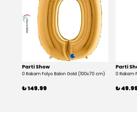
Parti Show
Parti S
0 Rakam Folyo Balon Gold (100x70 cm)
0 Rakam F
₺ 149.99
₺ 49.9