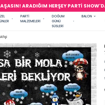
AŞASIN! ARADIĞIM HERŞEY PARTİ SHOW'
ZEL
PARTİ
DOĞUM
BALON
ÜNLER
MALZEMELERİ
GÜNÜ
SÜSLERİ
fişi