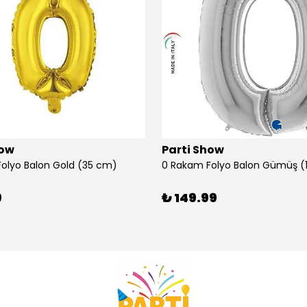
how
Parti Show
olyo Balon Gold (35 cm)
9
₺ 149.99