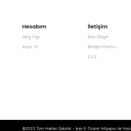
Hesabım
İletişim
Giriş Yap
Bize Ulaşın
Kayıt Ol
İletişim Formu
S.S.S
©2023 Tüm Hakları Saklıdır - ikas E-Ticaret
Altyapısı ile Hazı