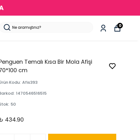
DA
0
Penguen Temalı Kısa Bir Mola Afişi
70*100 cm
Ürün Kodu
:
Afis393
Barkod
:
1470546516515
Stok
:
50
₺ 434.90