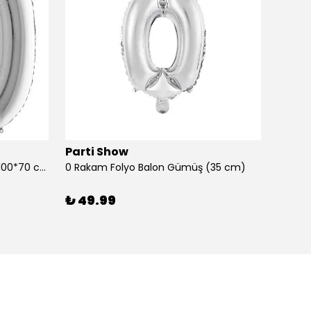
Parti Show
Parti
0 Rakam Folyo Balon Gümüş (100*70 cm)
0 Rakam Folyo Balon Gümüş (35 cm)
0 Raka
₺ 49.99
₺ 99