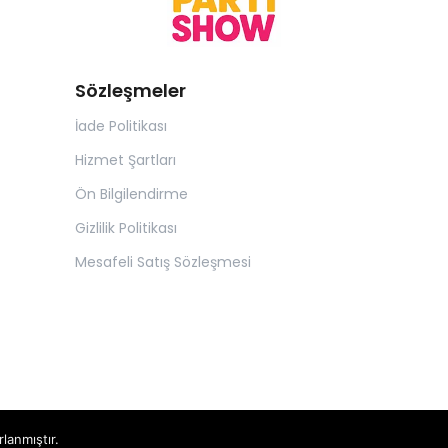
Sözleşmeler
İade Politikası
Hizmet Şartları
Ön Bilgilendirme
Gizlilik Politikası
Mesafeli Satış Sözleşmesi
rlanmıştır.