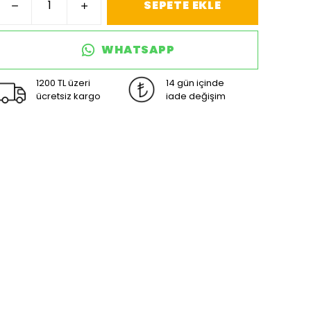
SEPETE EKLE
WHATSAPP
1200 TL üzeri
14 gün içinde
ücretsiz kargo
iade değişim