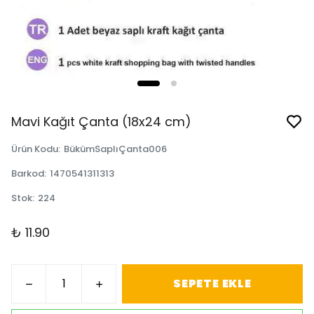
Mavi Kağıt Çanta (18x24 cm)
Ürün Kodu
:
BükümSaplıÇanta006
Barkod
:
1470541311313
Stok
:
224
₺ 11.90
SEPETE EKLE