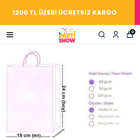
YAŞASIN! ARADIĞIM HERŞEY
PARTİ SHOW'DA
0