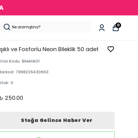
DA
0
Işıklı ve Fosforlu Neon Bileklik 50 adet
Ürün Kodu
:
Bileklik01
Barkod
:
7898226430663
Stok
:
0
₺ 250.00
Stoğa Gelince Haber Ver