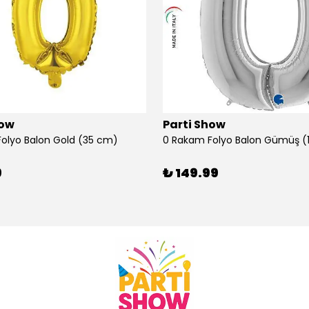
how
Parti Show
olyo Balon Gold (35 cm)
9
₺ 149.99