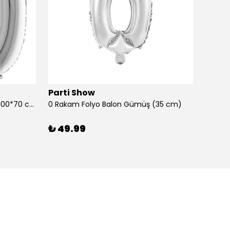
Parti Show
Parti
0 Rakam Folyo Balon Gümüş (100*70 cm)
0 Rakam Folyo Balon Gümüş (35 cm)
0 Raka
₺ 49.99
₺ 99