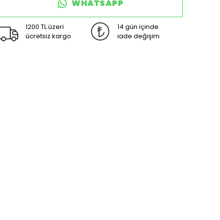
WHATSAPP
1200 TL üzeri
14 gün içinde
ücretsiz kargo
iade değişim