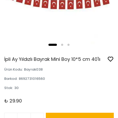
İpli Ay Yıldızlı Bayrak Mini Boy 10*5 cm 40'lı
Ürün Kodu
:
Bayrak038
Barkod
:
8692731016560
Stok
:
30
₺ 29.90