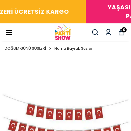
YAŞASIN! ARADIĞIM HERŞEY
PARTİ SHOW'DA
0
DOĞUM GÜNÜ SÜSLERİ
Flama Bayrak Süsler