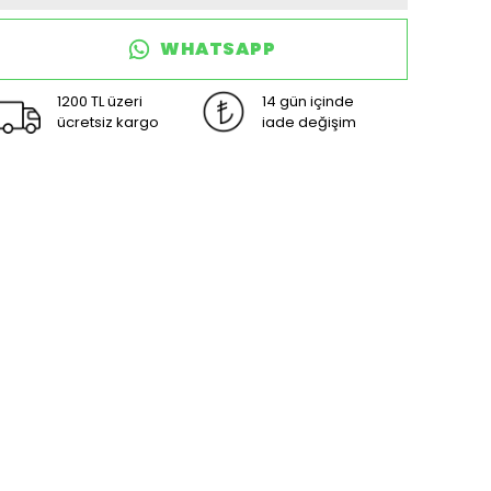
WHATSAPP
1200 TL üzeri
14 gün içinde
ücretsiz kargo
iade değişim