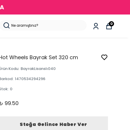
DA
0
Hot Wheels Bayrak Set 320 cm
Ürün Kodu
:
BayrakLisanslı040
Barkod
:
1470534294296
Stok
:
0
₺ 99.50
Stoğa Gelince Haber Ver