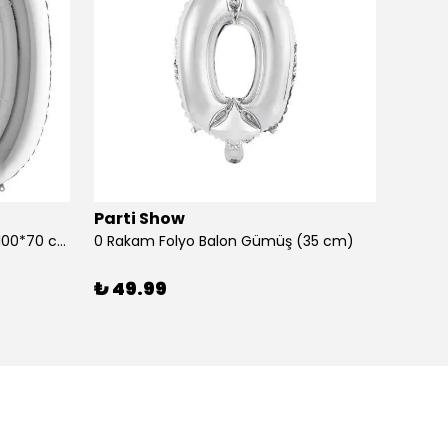
Parti Show
Parti
0 Rakam Folyo Balon Gümüş (100*70 cm)
0 Rakam Folyo Balon Gümüş (35 cm)
0 Raka
₺ 49.99
₺ 99