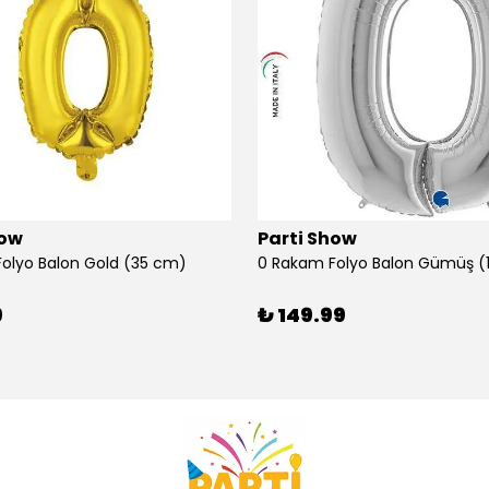
how
Parti Show
olyo Balon Gold (35 cm)
9
₺ 149.99