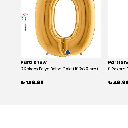
Parti Show
Parti S
0 Rakam Folyo Balon Gold (100x70 cm)
0 Rakam F
₺ 149.99
₺ 49.9