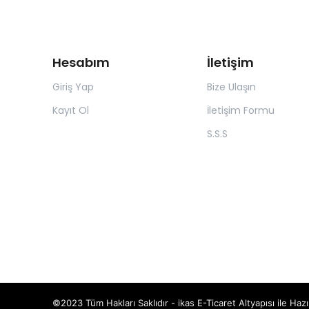
Hesabım
İletişim
Giriş Yap
Bize Ulaşın
Kayıt Ol
İletişim Formu
S.S.S
©2023 Tüm Hakları Saklıdır - ikas E-Ticaret
Altyapısı ile Hazı