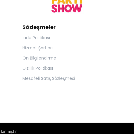
Sözleşmeler
İade Politikası
Hizmet Şartları
Ön Bilgilendirme
Gizlilik Politikası
Mesafeli Satış Sözleşmesi
rlanmıştır.