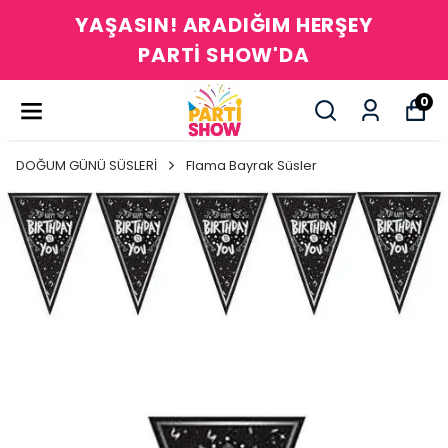
YAŞASIN! ARADIĞIM HERŞEY
PARTİ SHOW'DA
0
DOĞUM GÜNÜ SÜSLERİ
Flama Bayrak Süsler