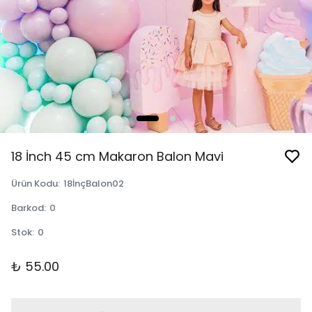
18 İnch 45 cm Makaron Balon Mavi
Ürün Kodu
:
18İnçBalon02
Barkod
:
0
Stok
:
0
₺ 55.00