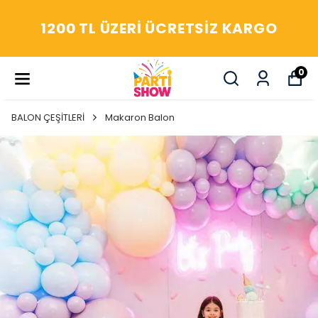
YAŞASIN! ARADIĞIM HERŞEY
O
PARTİ SHOW'DA
0
BALON ÇEŞİTLERİ
Makaron Balon