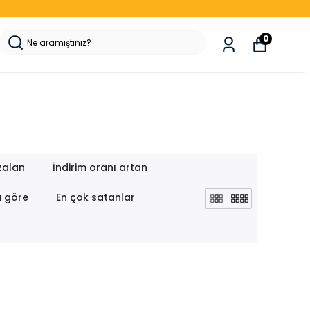
0
zalan
İndirim oranı artan
a göre
En çok satanlar