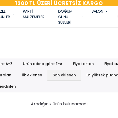
1200 TL ÜZERI ÜCRETSIZ KARGO
ZEL
PARTİ
DOĞUM
BALON
ÜNLER
MALZEMELERİ
GÜNÜ
SÜSLERİ
re A-Z
Ürün adına göre Z-A
Fiyat artan
Fiyat a
azalan
İlk eklenen
Son eklenen
En yüksek puan
endirilen
Aradığınız ürün bulunamadı