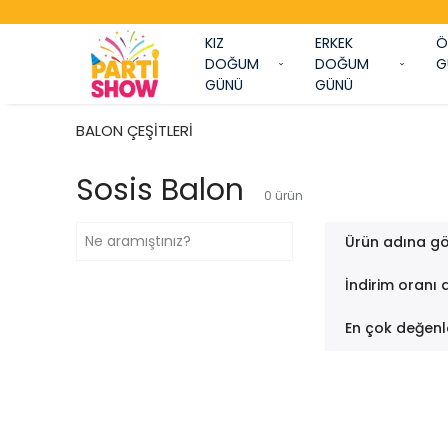
KIZ
ERKEK
Ö
DOĞUM
DOĞUM
G
GÜNÜ
GÜNÜ
BALON ÇEŞİTLERİ
Sosis Balon
0
ürün
Ürün adına gö
İndirim oranı 
En çok değenl