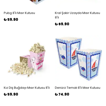
Pubg 8'li Mısır Kutusu
Kral Şakir Uzayda Mısır Kutusu
8'li
₺ 59.90
₺ 69.90
Kız Diş Buğdayı Mısır Kutusu 8'li
Denizci Temalı 8'li Mısır Kutusu
₺ 59.90
₺ 74.90