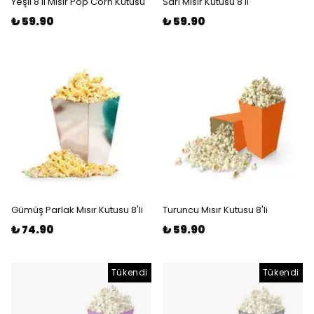
Yeşil 8'li Mısır Pop Corn Kutusu
Sarı Mısır Kutusu 8'li
₺ 59.90
₺ 59.90
Gümüş Parlak Mısır Kutusu 8'li
Turuncu Mısır Kutusu 8'li
₺ 74.90
₺ 59.90
Tükendi
Tükendi