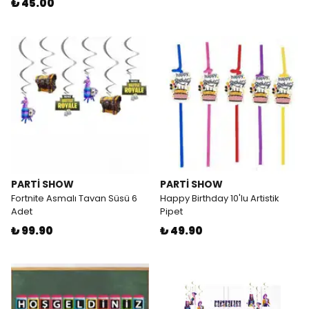
₺ 45.00
PARTİ SHOW
PARTİ SHOW
Fortnite Asmalı Tavan Süsü 6
Happy Birthday 10'lu Artistik
Adet
Pipet
₺ 99.90
₺ 49.90