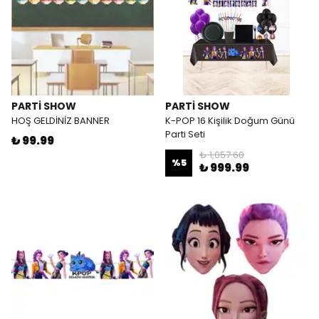
PARTİ SHOW
PARTİ SHOW
HOŞ GELDİNİZ BANNER
K-POP 16 Kişilik Doğum Günü
Parti Seti
₺ 99.99
₺ 1,057.60
%
5
₺ 999.99