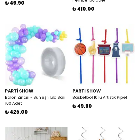
Pembe 100 adet
₺ 49.90
₺ 410.00
PARTİ SHOW
PARTİ SHOW
Balon Zinciri - Su Yeşili Lila Sarı
Basketbol 10'lu Artistik Pipet
100 Adet
₺ 49.90
₺ 426.00