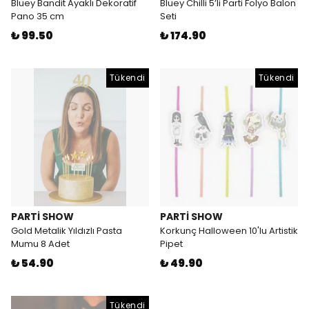
Bluey Bandit Ayaklı Dekoratif
Bluey Chilli 5’li Parti Folyo Balon
Pano 35 cm
Seti
₺ 99.50
₺ 174.90
Tükendi
Tükendi
PARTİ SHOW
PARTİ SHOW
Gold Metalik Yıldızlı Pasta
Korkunç Halloween 10'lu Artistik
Mumu 8 Adet
Pipet
₺ 54.90
₺ 49.90
Tükendi