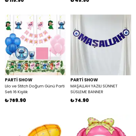
₺ 119.90
₺ 49.90
PARTİ SHOW
PARTİ SHOW
Lilo ve Stitch Doğum Günü Parti
MAŞALLAH YAZILI SÜNNET
Seti 16 Kişilik
SÜSLEME BANNER
₺ 769.90
₺ 74.90