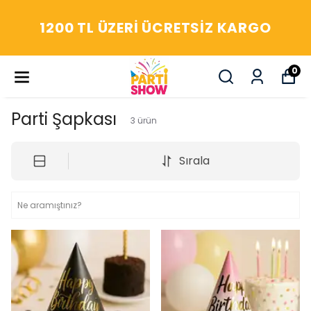
1200 TL ÜZERI ÜCRETSIZ KARGO
0
Parti Şapkası
3
ürün
Sırala