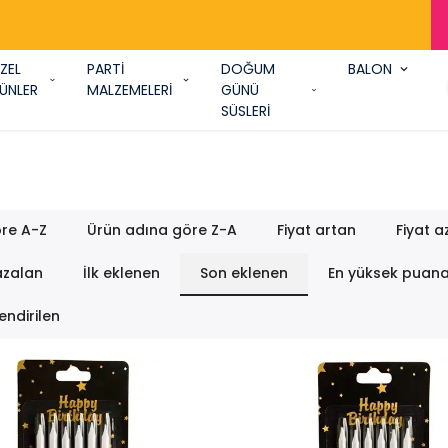
AŞASIN! ARADIĞIM HERŞEY PARTİ SHOW'
ZEL
PARTİ
DOĞUM
BALON
ÜNLER
MALZEMELERİ
GÜNÜ
SÜSLERİ
re A-Z
Ürün adına göre Z-A
Fiyat artan
Fiyat a
azalan
İlk eklenen
Son eklenen
En yüksek puan
endirilen