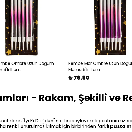
embe Ombre Uzun Doğum
Pembe Mor Ombre Uzun Doğ
6'lı 11 cm
Mumu 6'lı 11 cm
0
₺ 79.90
arı - Rakam, Şekilli ve R
firlerin "İyi Ki Doğdun" şarkısı söyleyerek pastanın üzeri
ha renkli unutulmaz kılmak için birbirinden farklı
pasta m