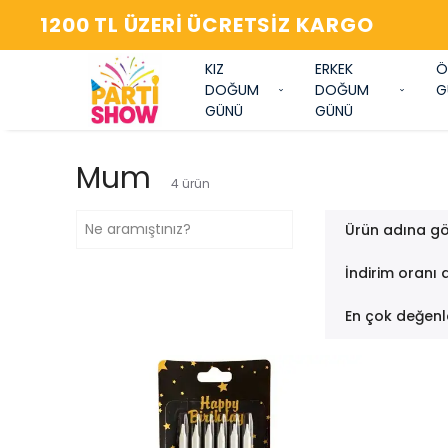
Y
KIZ
ERKEK
Ö
DOĞUM
DOĞUM
G
GÜNÜ
GÜNÜ
Mum
4
ürün
Ürün adına gö
İndirim oranı 
En çok değenl